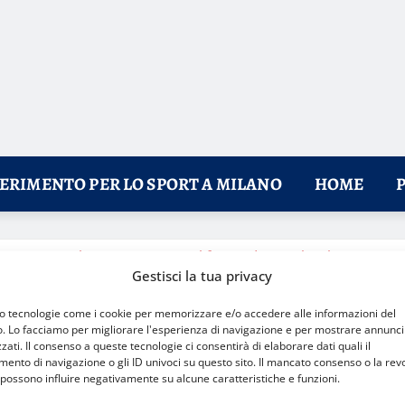
FERIMENTO PER LO SPORT A MILANO
HOME
a partnership strategica per il futuro dei Giochi Olimpici
Gestisci la tua privacy
mo tecnologie come i cookie per memorizzare e/o accedere alle informazioni del
o. Lo facciamo per migliorare l'esperienza di navigazione e per mostrare annunci
zati. Il consenso a queste tecnologie ci consentirà di elaborare dati quali il
nto di navigazione o gli ID univoci su questo sito. Il mancato consenso o la rev
possono influire negativamente su alcune caratteristiche e funzioni.