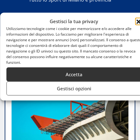
Gestisci la tua privacy
Utilizziamo tecnologie come i cookie per memorizzare e/o accedere alle
informazioni del dispositivo. Lo facciamo per migliorare l'esperienza di
navigazione e per mostrare annunci (non) personalizzati. Il consenso a quest
tecnologie ci consentirà di elaborare dati quali il comportamento di
navigazione o gli ID univoci su questo sito. Il mancato consenso o la revoca
Home
del consenso possono influire negativamente su alcune caratteristiche e
Milan: utile record e crescita dei ricavi nel bilancio
funzioni.
2023/24
Accetta
Gestisci opzioni