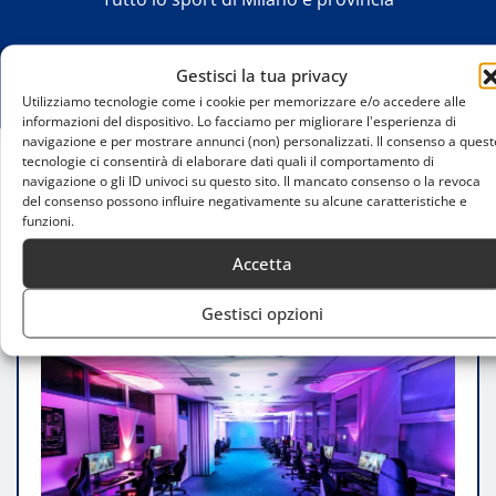
Gestisci la tua privacy
Utilizziamo tecnologie come i cookie per memorizzare e/o accedere alle
informazioni del dispositivo. Lo facciamo per migliorare l'esperienza di
navigazione e per mostrare annunci (non) personalizzati. Il consenso a quest
tecnologie ci consentirà di elaborare dati quali il comportamento di
navigazione o gli ID univoci su questo sito. Il mancato consenso o la revoca
Home
del consenso possono influire negativamente su alcune caratteristiche e
Milano capitale dell’eSports: tornei, arene e
funzioni.
innovazioni digitali
Accetta
Gestisci opzioni