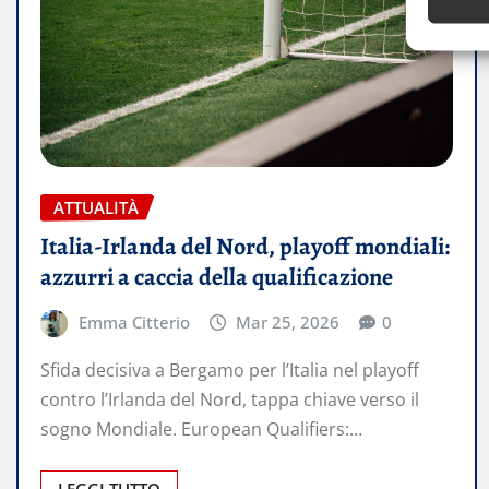
ATTUALITÀ
Italia-Irlanda del Nord, playoff mondiali:
azzurri a caccia della qualificazione
Emma Citterio
Mar 25, 2026
0
Sfida decisiva a Bergamo per l’Italia nel playoff
contro l’Irlanda del Nord, tappa chiave verso il
sogno Mondiale. European Qualifiers:…
LEGGI TUTTO