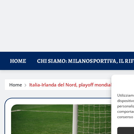
HOME
CHI SIAMO: MILANOSPORTIVA, IL RI
Home
Italia-Irlanda del Nord, playoff mondiali: azzurri a
Utilizzia
dispositiv
personaliz
comportame
consenso 