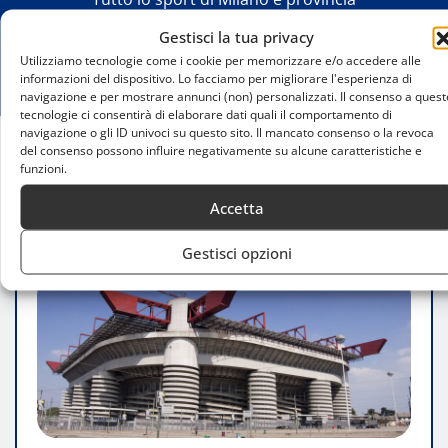
Gestisci la tua privacy
Utilizziamo tecnologie come i cookie per memorizzare e/o accedere alle
informazioni del dispositivo. Lo facciamo per migliorare l'esperienza di
navigazione e per mostrare annunci (non) personalizzati. Il consenso a quest
tecnologie ci consentirà di elaborare dati quali il comportamento di
navigazione o gli ID univoci su questo sito. Il mancato consenso o la revoca
del consenso possono influire negativamente su alcune caratteristiche e
Home
funzioni.
Cosa succederà agli eventi non calcistici a San Siro
Accetta
durante i lavori di ristrutturazione?
Gestisci opzioni