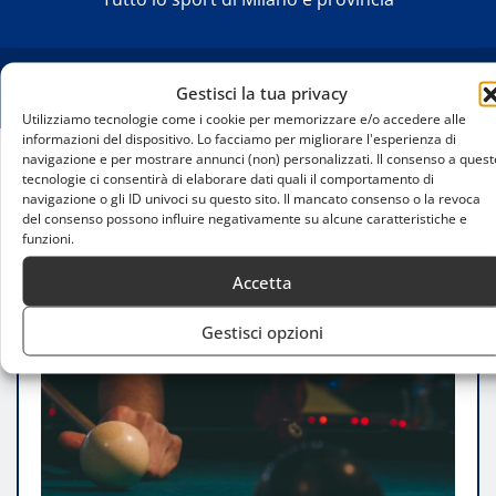
Gestisci la tua privacy
Utilizziamo tecnologie come i cookie per memorizzare e/o accedere alle
informazioni del dispositivo. Lo facciamo per migliorare l'esperienza di
navigazione e per mostrare annunci (non) personalizzati. Il consenso a quest
tecnologie ci consentirà di elaborare dati quali il comportamento di
Home
navigazione o gli ID univoci su questo sito. Il mancato consenso o la revoca
Campionato regionale di pool: emozioni e
del consenso possono influire negativamente su alcune caratteristiche e
spettacolo nella penultima prova
funzioni.
Accetta
Gestisci opzioni