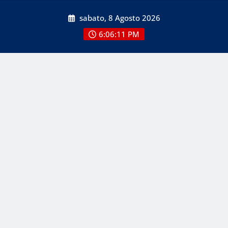
Skip
sabato, 8 Agosto 2026
to
content
6:06:11 PM