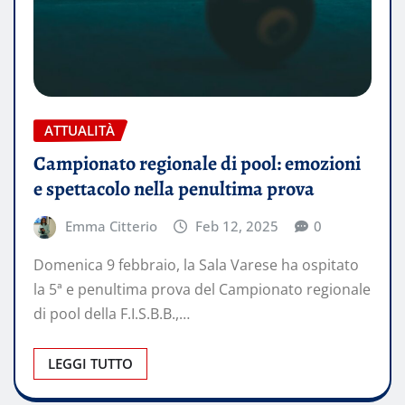
ATTUALITÀ
Campionato regionale di pool: emozioni
e spettacolo nella penultima prova
Emma Citterio
Feb 12, 2025
0
Domenica 9 febbraio, la Sala Varese ha ospitato
la 5ª e penultima prova del Campionato regionale
di pool della F.I.S.B.B.,…
LEGGI TUTTO