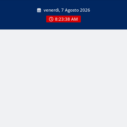
Skip
venerdì, 7 Agosto 2026
to
content
8:23:38 AM