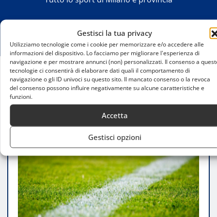
Gestisci la tua privacy
Utilizziamo tecnologie come i cookie per memorizzare e/o accedere alle
informazioni del dispositivo. Lo facciamo per migliorare l'esperienza di
navigazione e per mostrare annunci (non) personalizzati. Il consenso a quest
tecnologie ci consentirà di elaborare dati quali il comportamento di
navigazione o gli ID univoci su questo sito. Il mancato consenso o la revoca
Home
del consenso possono influire negativamente su alcune caratteristiche e
Premio Gentleman Fair Play: si aprono le votazioni
funzioni.
per l’edizione del trentennale
Accetta
Gestisci opzioni