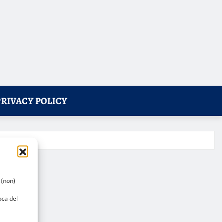
PRIVACY POLICY
 (non)
oca del