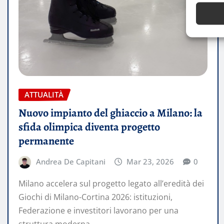
ATTUALITÀ
Nuovo impianto del ghiaccio a Milano: la
sfida olimpica diventa progetto
permanente
Andrea De Capitani
Mar 23, 2026
0
Milano accelera sul progetto legato all’eredità dei
Giochi di Milano-Cortina 2026: istituzioni,
Federazione e investitori lavorano per una
struttura moderna…