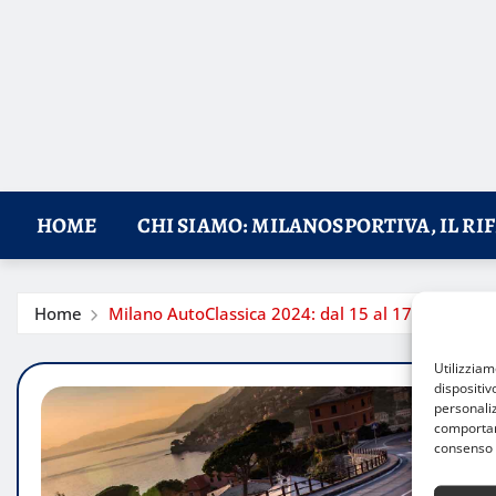
HOME
CHI SIAMO: MILANOSPORTIVA, IL RI
Home
Milano AutoClassica 2024: dal 15 al 17 novembre a
Utilizzia
dispositiv
personaliz
comportame
consenso 