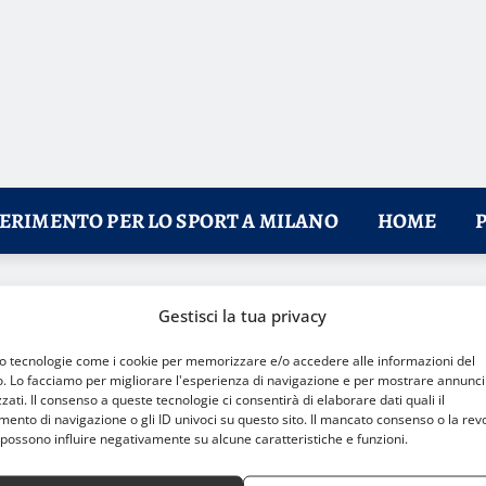
FERIMENTO PER LO SPORT A MILANO
HOME
 Fiera Milano, l’evento per gli amanti delle auto storiche
Gestisci la tua privacy
mo tecnologie come i cookie per memorizzare e/o accedere alle informazioni del
o. Lo facciamo per migliorare l'esperienza di navigazione e per mostrare annunci
zati. Il consenso a queste tecnologie ci consentirà di elaborare dati quali il
nto di navigazione o gli ID univoci su questo sito. Il mancato consenso o la rev
possono influire negativamente su alcune caratteristiche e funzioni.