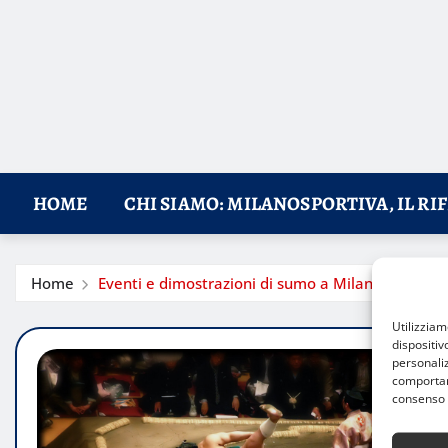
HOME
CHI SIAMO: MILANOSPORTIVA, IL RI
Home
Eventi e dimostrazioni di sumo a Milano: tradizio
Utilizzia
dispositiv
personaliz
comportame
consenso 