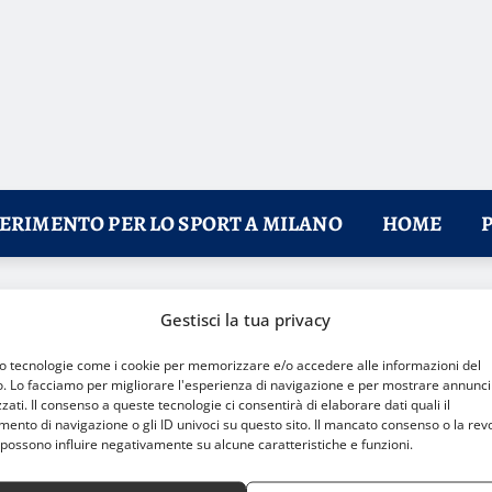
FERIMENTO PER LO SPORT A MILANO
HOME
otti del 1965 a #FORUMAutoMotive 2025
Gestisci la tua privacy
mo tecnologie come i cookie per memorizzare e/o accedere alle informazioni del
o. Lo facciamo per migliorare l'esperienza di navigazione e per mostrare annunci
zati. Il consenso a queste tecnologie ci consentirà di elaborare dati quali il
nto di navigazione o gli ID univoci su questo sito. Il mancato consenso o la rev
possono influire negativamente su alcune caratteristiche e funzioni.