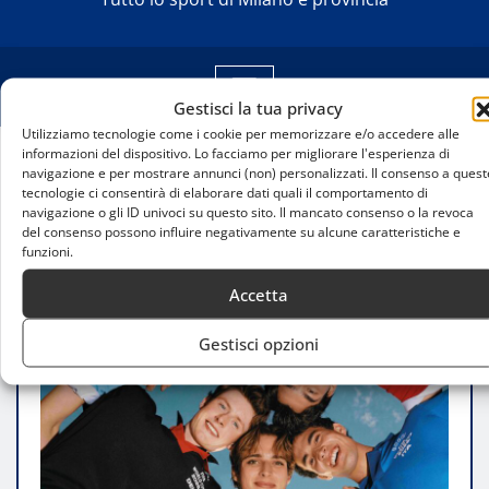
Gestisci la tua privacy
Utilizziamo tecnologie come i cookie per memorizzare e/o accedere alle
informazioni del dispositivo. Lo facciamo per migliorare l'esperienza di
navigazione e per mostrare annunci (non) personalizzati. Il consenso a quest
Home
tecnologie ci consentirà di elaborare dati quali il comportamento di
Boggi Milano celebra i Mondiali Fifa con una
navigazione o gli ID univoci su questo sito. Il mancato consenso o la revoca
capsule collection dedicata alle nazionali campioni
del consenso possono influire negativamente su alcune caratteristiche e
funzioni.
Accetta
Gestisci opzioni