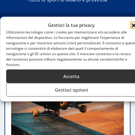
Gestisci la tua privacy
Utilizziamo tecnologie come i cookie per memorizzare e/o accedere alle
informazioni del dispositivo. Lo facciamo per migliorare l'esperienza di
navigazione e per mostrare annunci (non) personalizzati. Il consenso a quest
tecnologie ci consentirà di elaborare dati quali il comportamento di
Home
navigazione o gli ID univoci su questo sito. Il mancato consenso o la revoca
Skate & Surf Film Festival Milano 2025: la nona
del consenso possono influire negativamente su alcune caratteristiche e
edizione promette emozioni uniche
funzioni.
Accetta
Gestisci opzioni