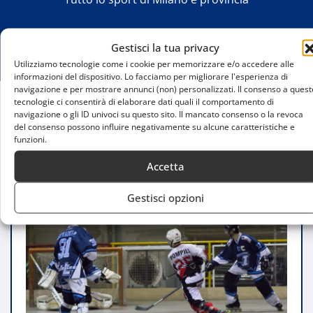
Gestisci la tua privacy
Utilizziamo tecnologie come i cookie per memorizzare e/o accedere alle
informazioni del dispositivo. Lo facciamo per migliorare l'esperienza di
navigazione e per mostrare annunci (non) personalizzati. Il consenso a quest
tecnologie ci consentirà di elaborare dati quali il comportamento di
navigazione o gli ID univoci su questo sito. Il mancato consenso o la revoca
Home
del consenso possono influire negativamente su alcune caratteristiche e
Gara 2: HC Milano affronta Vicenza in una finale
funzioni.
decisiva
Accetta
Gestisci opzioni