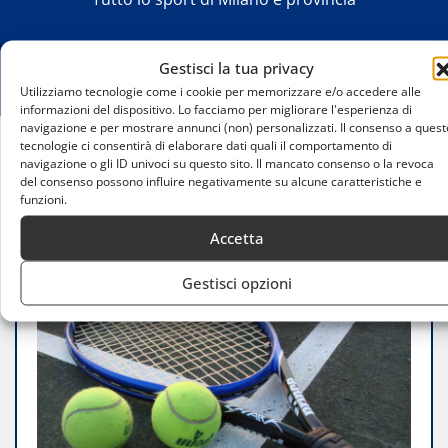
Gestisci la tua privacy
Utilizziamo tecnologie come i cookie per memorizzare e/o accedere alle
informazioni del dispositivo. Lo facciamo per migliorare l'esperienza di
navigazione e per mostrare annunci (non) personalizzati. Il consenso a quest
tecnologie ci consentirà di elaborare dati quali il comportamento di
navigazione o gli ID univoci su questo sito. Il mancato consenso o la revoca
Home
del consenso possono influire negativamente su alcune caratteristiche e
Coppa delle province 2026: definite le squadre per
funzioni.
le finali regionali
Accetta
Gestisci opzioni