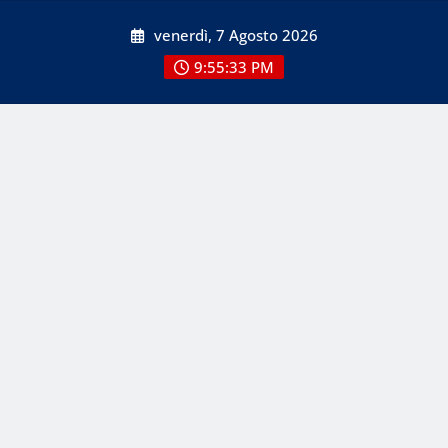
Skip
venerdì, 7 Agosto 2026
to
content
9:55:33 PM