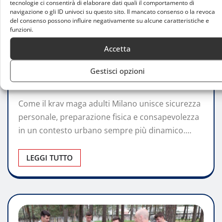
tecnologie ci consentirà di elaborare dati quali il comportamento di
navigazione o gli ID univoci su questo sito. Il mancato consenso o la revoca
del consenso possono influire negativamente su alcune caratteristiche e
FARE SPORT
funzioni.
Krav maga adulti a Milano: difesa
Accetta
personale e allenamento completo
Gestisci opzioni
Christian Cenotti
Mag 3, 2026
0
Come il krav maga adulti Milano unisce sicurezza
personale, preparazione fisica e consapevolezza
in un contesto urbano sempre più dinamico.…
LEGGI TUTTO