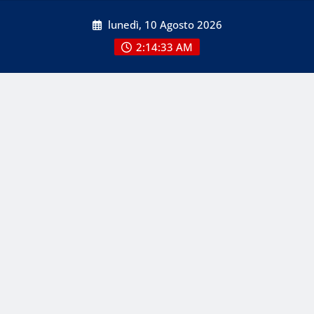
Skip
lunedì, 10 Agosto 2026
to
content
2:14:33 AM