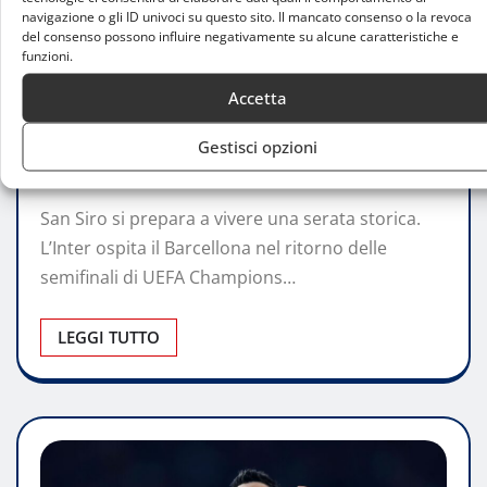
navigazione o gli ID univoci su questo sito. Il mancato consenso o la revoca
del consenso possono influire negativamente su alcune caratteristiche e
ATTUALITÀ
funzioni.
Inter-Barcellona, semifinale Champions:
Accetta
la sfida
Gestisci opzioni
Cristiano Mancino
Mag 5, 2025
0
San Siro si prepara a vivere una serata storica.
L’Inter ospita il Barcellona nel ritorno delle
semifinali di UEFA Champions…
LEGGI TUTTO