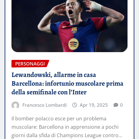
PERSONAGGI
Lewandowski, allarme in casa
Barcellona: infortunio muscolare prima
della semifinale con l’Inter
Francesco Lombardi
Apr 19, 2025
0
Il bomber polacco esce per un problema
muscolare: Barcellona in apprensione a pochi
giorni dalla sfida di Champions League contro…