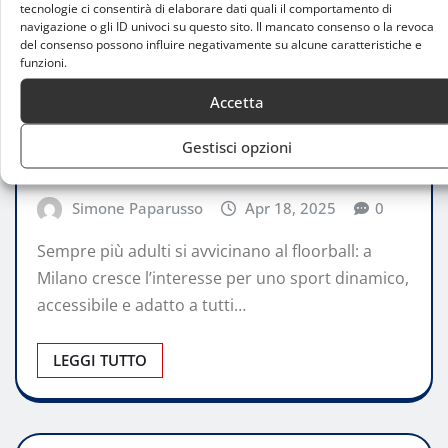
tecnologie ci consentirà di elaborare dati quali il comportamento di
navigazione o gli ID univoci su questo sito. Il mancato consenso o la revoca
del consenso possono influire negativamente su alcune caratteristiche e
funzioni.
CONSIGLI
Accetta
Floorball per adulti a Milano: lo sport
perfetto per chi cerca energia, inclusività
Gestisci opzioni
e divertimento
Simone Paparusso
Apr 18, 2025
0
Sempre più adulti si avvicinano al floorball: a
Milano cresce l’interesse per uno sport dinamico,
accessibile e adatto a tutti…
LEGGI TUTTO