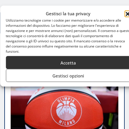
Gestisci la tua privacy
Utilizziamo tecnologie come i cookie per memorizzare e/o accedere alle
informazioni del dispositivo. Lo facciamo per migliorare l'esperienza di
navigazione e per mostrare annunci (non) personalizzati. Il consenso a quest
tecnologie ci consentirà di elaborare dati quali il comportamento di
navigazione o gli ID univoci su questo sito. Il mancato consenso o la revoca
del consenso possono influire negativamente su alcune caratteristiche e
Home
funzioni.
Il testamento di Giorgio Armani e il ruolo
dell’Olimpia Milano nella sua eredità
Accetta
Gestisci opzioni