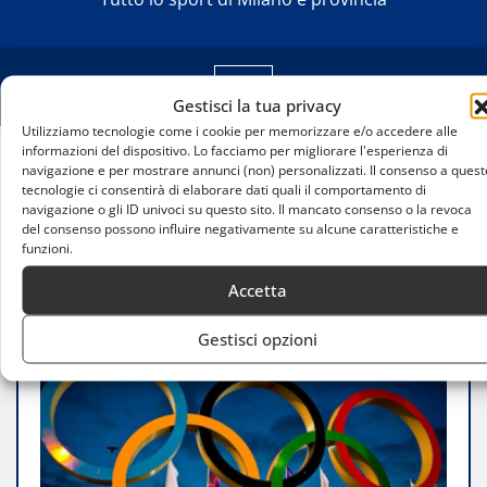
Gestisci la tua privacy
Utilizziamo tecnologie come i cookie per memorizzare e/o accedere alle
informazioni del dispositivo. Lo facciamo per migliorare l'esperienza di
navigazione e per mostrare annunci (non) personalizzati. Il consenso a quest
Home
tecnologie ci consentirà di elaborare dati quali il comportamento di
Fiera Milano si aggiudica l’appalto per l’Ice Park di
navigazione o gli ID univoci su questo sito. Il mancato consenso o la revoca
Rho: protagonista alle Olimpiadi Milano-Cortina 2026
del consenso possono influire negativamente su alcune caratteristiche e
funzioni.
Accetta
Gestisci opzioni