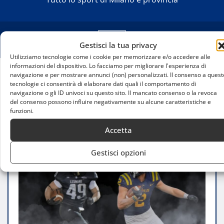
Gestisci la tua privacy
Utilizziamo tecnologie come i cookie per memorizzare e/o accedere alle
informazioni del dispositivo. Lo facciamo per migliorare l'esperienza di
navigazione e per mostrare annunci (non) personalizzati. Il consenso a quest
Home
tecnologie ci consentirà di elaborare dati quali il comportamento di
navigazione o gli ID univoci su questo sito. Il mancato consenso o la revoca
Sfida internazionale a Milano: Frogs Legnano
del consenso possono influire negativamente su alcune caratteristiche e
contro i Blugolds del Wisconsin
funzioni.
Accetta
Gestisci opzioni