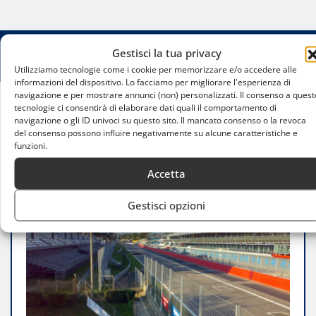
Gestisci la tua privacy
Utilizziamo tecnologie come i cookie per memorizzare e/o accedere alle
informazioni del dispositivo. Lo facciamo per migliorare l'esperienza di
navigazione e per mostrare annunci (non) personalizzati. Il consenso a quest
tecnologie ci consentirà di elaborare dati quali il comportamento di
Home
navigazione o gli ID univoci su questo sito. Il mancato consenso o la revoca
Ford e Autodromo Monza insieme: nasce una
del consenso possono influire negativamente su alcune caratteristiche e
funzioni.
nuova partnership nel Tempio della Velocità
Accetta
Gestisci opzioni