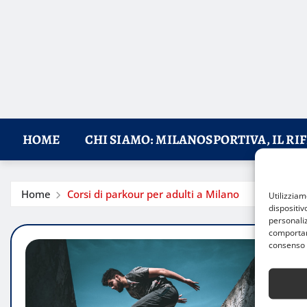
HOME
CHI SIAMO: MILANOSPORTIVA, IL RI
Home
Corsi di parkour per adulti a Milano
Utilizzia
dispositiv
personaliz
comportame
consenso 