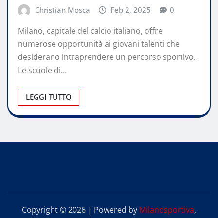
Christian Mosca
Feb 2, 2025
0
Milano, capitale del calcio italiano, offre
numerose opportunità ai giovani talenti che
desiderano intraprendere un percorso sportivo.
Le scuole di…
LEGGI TUTTO
Copyright © 2026 | Powered by
Milanosportiva
,