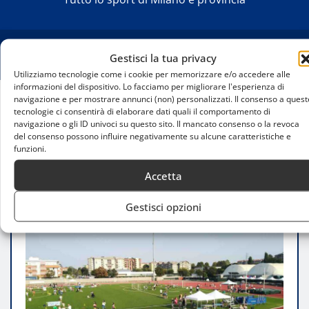
Gestisci la tua privacy
Utilizziamo tecnologie come i cookie per memorizzare e/o accedere alle
informazioni del dispositivo. Lo facciamo per migliorare l'esperienza di
navigazione e per mostrare annunci (non) personalizzati. Il consenso a quest
tecnologie ci consentirà di elaborare dati quali il comportamento di
Home
navigazione o gli ID univoci su questo sito. Il mancato consenso o la revoca
Il centro sportivo Falcone e Borsellino di Cormano
del consenso possono influire negativamente su alcune caratteristiche e
punta sulla sostenibilità
funzioni.
Accetta
Gestisci opzioni