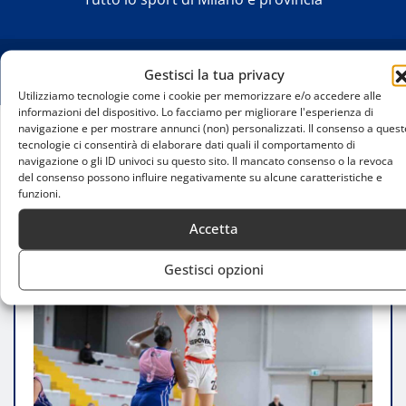
Gestisci la tua privacy
Utilizziamo tecnologie come i cookie per memorizzare e/o accedere alle
informazioni del dispositivo. Lo facciamo per migliorare l'esperienza di
navigazione e per mostrare annunci (non) personalizzati. Il consenso a quest
tecnologie ci consentirà di elaborare dati quali il comportamento di
Home
navigazione o gli ID univoci su questo sito. Il mancato consenso o la revoca
Repower Sanga Milano corsara a Giussano: vittoria
del consenso possono influire negativamente su alcune caratteristiche e
di carattere e sogno primo posto
funzioni.
Accetta
Gestisci opzioni