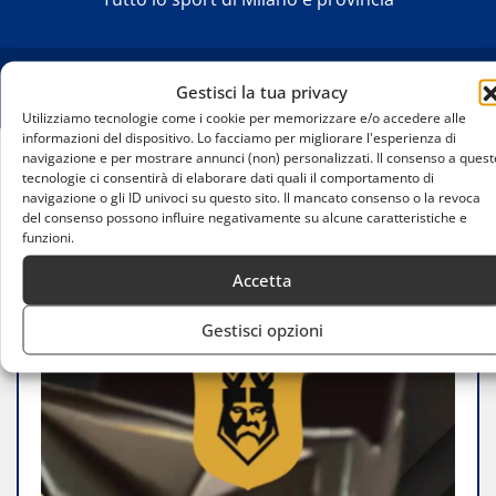
Gestisci la tua privacy
Utilizziamo tecnologie come i cookie per memorizzare e/o accedere alle
informazioni del dispositivo. Lo facciamo per migliorare l'esperienza di
navigazione e per mostrare annunci (non) personalizzati. Il consenso a quest
tecnologie ci consentirà di elaborare dati quali il comportamento di
Home
navigazione o gli ID univoci su questo sito. Il mancato consenso o la revoca
Infortunio Fran Hernandez, grossa tegola per i
del consenso possono influire negativamente su alcune caratteristiche e
Gear7 che devono correre ai ripari
funzioni.
Accetta
Gestisci opzioni