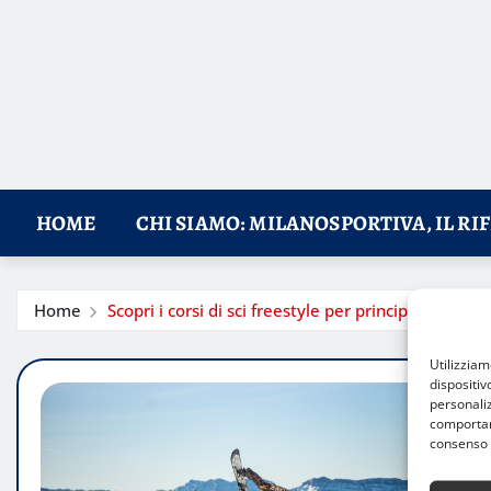
HOME
CHI SIAMO: MILANOSPORTIVA, IL RI
Home
Scopri i corsi di sci freestyle per principianti a Mi
Utilizzia
dispositiv
personaliz
comportame
consenso 