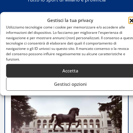
Gestisci la tua privacy
Utilizziamo tecnologie come i cookie per memorizzare e/o accedere alle
informazioni del dispositivo. Lo facciamo per migliorare l'esperienza di
navigazione e per mostrare annunci (non) personalizzati. Il consenso a quest
tecnologie ci consentirà di elaborare dati quali il comportamento di
navigazione o gli ID univoci su questo sito. Il mancato consenso o la revoca
Home
del consenso possono influire negativamente su alcune caratteristiche e
Ippodromo Snai San Siro, il 2 giugno è festa di
funzioni.
galoppo e intrattenimento
Accetta
Gestisci opzioni