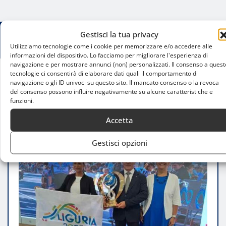
Gestisci la tua privacy
Utilizziamo tecnologie come i cookie per memorizzare e/o accedere alle
informazioni del dispositivo. Lo facciamo per migliorare l'esperienza di
navigazione e per mostrare annunci (non) personalizzati. Il consenso a quest
tecnologie ci consentirà di elaborare dati quali il comportamento di
navigazione o gli ID univoci su questo sito. Il mancato consenso o la revoca
Home
del consenso possono influire negativamente su alcune caratteristiche e
Milano-Rapallo torna il 20 settembre: la 60ª
funzioni.
edizione tra ritorni, sfide e storia
Accetta
Gestisci opzioni