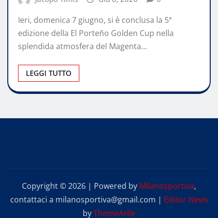
Ieri, domenica 7 giugno, si è conclusa la 5ª
edizione della El Porteño Golden Cup nella
splendida atmosfera del Magenta…
LEGGI TUTTO
Copyright © 2026 | Powered by
Milanosportiva
,
contattaci a milanosportiva@gmail.com
|
Editor News
by
ThemeArile