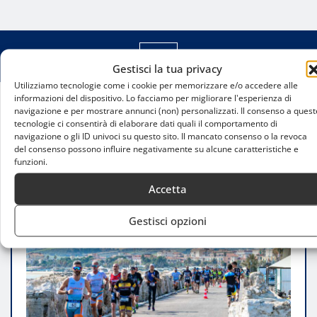
Gestisci la tua privacy
Utilizziamo tecnologie come i cookie per memorizzare e/o accedere alle
informazioni del dispositivo. Lo facciamo per migliorare l'esperienza di
navigazione e per mostrare annunci (non) personalizzati. Il consenso a quest
Home
tecnologie ci consentirà di elaborare dati quali il comportamento di
Duathlon in Lombardia: crescita, gare e passione
navigazione o gli ID univoci su questo sito. Il mancato consenso o la revoca
per uno degli sport endurance più completi
del consenso possono influire negativamente su alcune caratteristiche e
funzioni.
Accetta
Gestisci opzioni