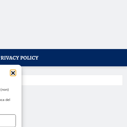
PRIVACY POLICY
 (non)
oca del