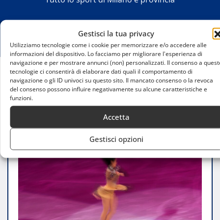
Gestisci la tua privacy
Utilizziamo tecnologie come i cookie per memorizzare e/o accedere alle
informazioni del dispositivo. Lo facciamo per migliorare l'esperienza di
navigazione e per mostrare annunci (non) personalizzati. Il consenso a quest
tecnologie ci consentirà di elaborare dati quali il comportamento di
navigazione o gli ID univoci su questo sito. Il mancato consenso o la revoca
Home
del consenso possono influire negativamente su alcune caratteristiche e
Sesto, Spring Cup 2025: Il pattinaggio sincronizzato
funzioni.
protagonista al Palasesto
Accetta
Gestisci opzioni