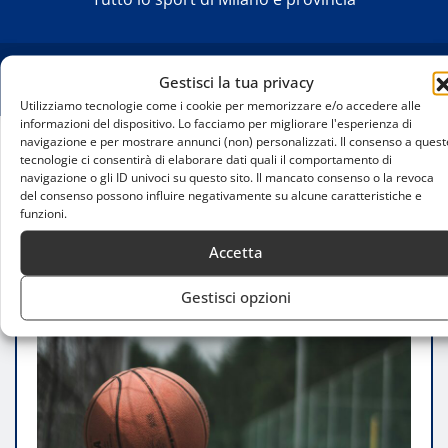
Gestisci la tua privacy
Utilizziamo tecnologie come i cookie per memorizzare e/o accedere alle
informazioni del dispositivo. Lo facciamo per migliorare l'esperienza di
navigazione e per mostrare annunci (non) personalizzati. Il consenso a quest
tecnologie ci consentirà di elaborare dati quali il comportamento di
Home
navigazione o gli ID univoci su questo sito. Il mancato consenso o la revoca
Gek Galanda: «Da Milano e Bologna mi aspettavo
del consenso possono influire negativamente su alcune caratteristiche e
qualcosa di più in questo inizio di stagione»
funzioni.
Accetta
Gestisci opzioni