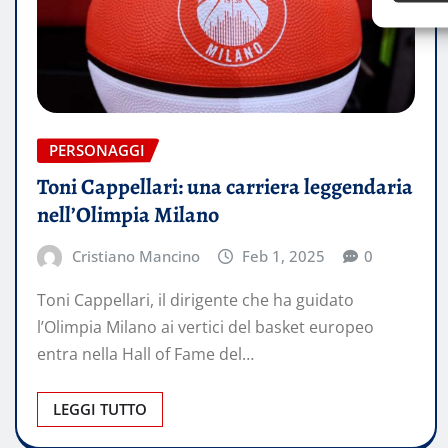
PERSONAGGI
Toni Cappellari: una carriera leggendaria
nell’Olimpia Milano
Cristiano Mancino
Feb 1, 2025
0
Toni Cappellari, il dirigente che ha guidato
l’Olimpia Milano ai vertici del basket europeo
entra nella Hall of Fame del…
LEGGI TUTTO