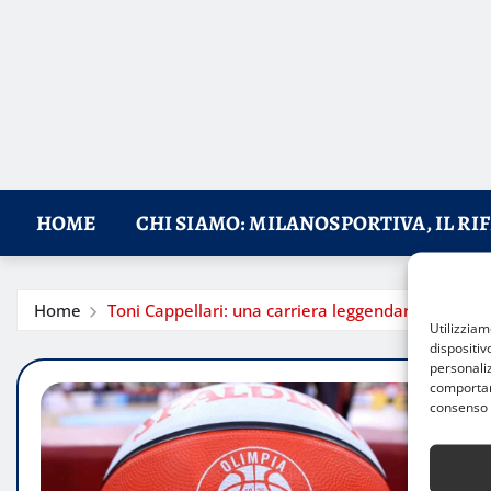
HOME
CHI SIAMO: MILANOSPORTIVA, IL RI
Home
Toni Cappellari: una carriera leggendaria nell’Ol
Utilizzia
dispositiv
personaliz
comportame
consenso 