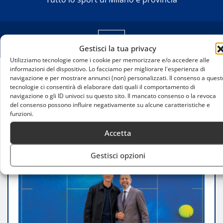
Gestisci la tua privacy
Utilizziamo tecnologie come i cookie per memorizzare e/o accedere alle
informazioni del dispositivo. Lo facciamo per migliorare l'esperienza di
navigazione e per mostrare annunci (non) personalizzati. Il consenso a quest
Home
tecnologie ci consentirà di elaborare dati quali il comportamento di
Jannik Sinner Global Ambassador Allianz, a Roma
navigazione o gli ID univoci su questo sito. Il mancato consenso o la revoca
l’evento che racconta la nuova partnership
del consenso possono influire negativamente su alcune caratteristiche e
funzioni.
Accetta
Gestisci opzioni