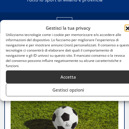
Gestisci la tua privacy
Utilizziamo tecnologie come i cookie per memorizzare e/o accedere alle
informazioni del dispositivo. Lo facciamo per migliorare l'esperienza di
navigazione e per mostrare annunci (non) personalizzati. Il consenso a quest
Home
tecnologie ci consentirà di elaborare dati quali il comportamento di
L’Inter pensa a Giacomo Gabbiani per l’under 23,
navigazione o gli ID univoci su questo sito. Il mancato consenso o la revoca
lotta con la Juventus per il giovane talento
del consenso possono influire negativamente su alcune caratteristiche e
funzioni.
Accetta
Gestisci opzioni