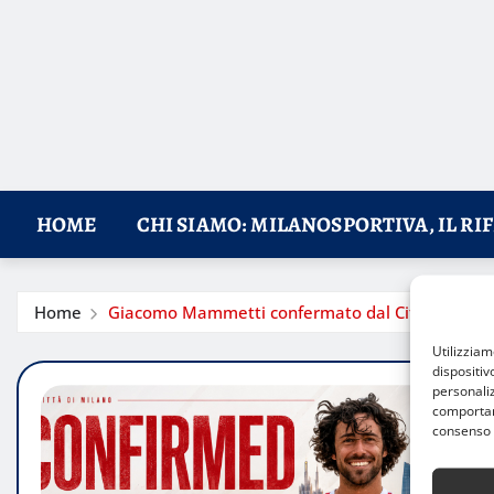
HOME
CHI SIAMO: MILANOSPORTIVA, IL RI
Home
Giacomo Mammetti confermato dal Città di Milan
Utilizzia
dispositiv
personaliz
comportame
consenso 