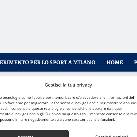
FERIMENTO PER LO SPORT A MILANO
HOME
Gestisci la tua privacy
o beach soccer per il 2026
mo tecnologie come i cookie per memorizzare e/o accedere alle informazioni del
o. Lo facciamo per migliorare l'esperienza di navigazione e per mostrare annunci
zati. Il consenso a queste tecnologie ci consentirà di elaborare dati quali il
nto di navigazione o gli ID univoci su questo sito. Il mancato consenso o la rev
possono influire negativamente su alcune caratteristiche e funzioni.
Accetta
Gestisci opzioni