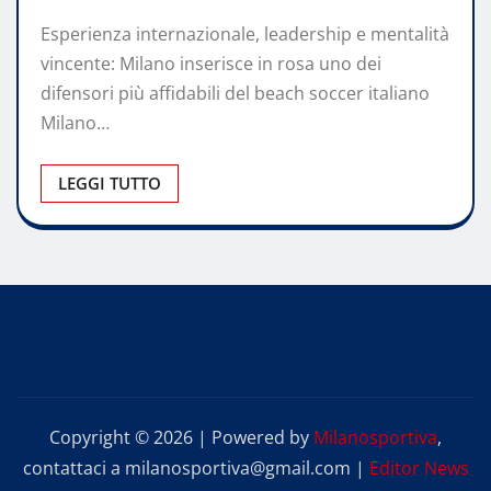
Esperienza internazionale, leadership e mentalità
vincente: Milano inserisce in rosa uno dei
difensori più affidabili del beach soccer italiano
Milano…
LEGGI TUTTO
Copyright © 2026 | Powered by
Milanosportiva
,
contattaci a milanosportiva@gmail.com
|
Editor News