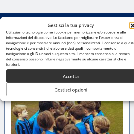
Gestisci la tua privacy
Utilizziamo tecnologie come i cookie per memorizzare e/o accedere alle
informazioni del dispositivo. Lo facciamo per migliorare l'esperienza di
navigazione e per mostrare annunci (non) personalizzati. Il consenso a quest
tecnologie ci consentirà di elaborare dati quali il comportamento di
Home
navigazione o gli ID univoci su questo sito. Il mancato consenso o la revoca
JFA UNIQLO Soccer Kids a Milano, il calcio dei
del consenso possono influire negativamente su alcune caratteristiche e
bambini all’Arena Civica
funzioni.
Accetta
Gestisci opzioni