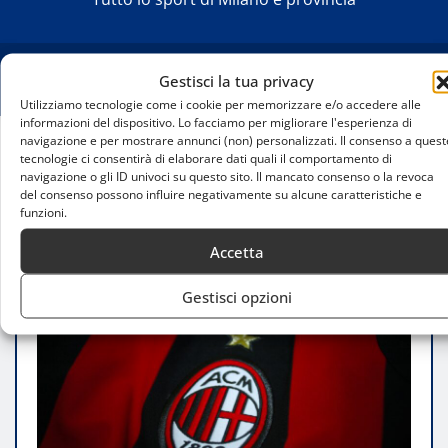
Gestisci la tua privacy
Utilizziamo tecnologie come i cookie per memorizzare e/o accedere alle
informazioni del dispositivo. Lo facciamo per migliorare l'esperienza di
navigazione e per mostrare annunci (non) personalizzati. Il consenso a quest
tecnologie ci consentirà di elaborare dati quali il comportamento di
Home
navigazione o gli ID univoci su questo sito. Il mancato consenso o la revoca
Pagelle Roma-Milan 3-1: rossoneri fuori
del consenso possono influire negativamente su alcune caratteristiche e
dall’Europa, Gimenez affonda il Diavolo
funzioni.
Accetta
Gestisci opzioni