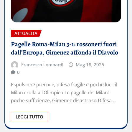
ATTUALITÀ
Pagelle Roma-Milan 3-1: rossoneri fuori
dall’Europa, Gimenez affonda il Diavolo
Francesco Lombardi
Mag 18, 2025
0
Espulsione precoce, difesa fragile e poche luci: il
Milan crolla all’Olimpico Le pagelle del Milan:
poche sufficienze, Gimenez disastroso Difesa…
LEGGI TUTTO