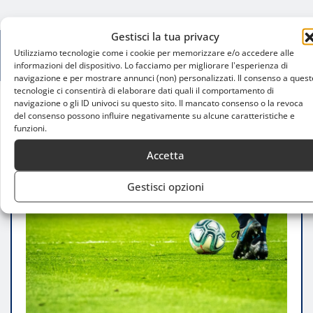
Gestisci la tua privacy
Utilizziamo tecnologie come i cookie per memorizzare e/o accedere alle
informazioni del dispositivo. Lo facciamo per migliorare l'esperienza di
navigazione e per mostrare annunci (non) personalizzati. Il consenso a quest
tecnologie ci consentirà di elaborare dati quali il comportamento di
navigazione o gli ID univoci su questo sito. Il mancato consenso o la revoca
Home
del consenso possono influire negativamente su alcune caratteristiche e
funzioni.
Venezia-Milan 0-2: Pulisic e Gimenez lanciano i
rossoneri
Accetta
Gestisci opzioni