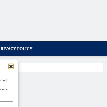
PRIVACY POLICY
 (non)
oca del