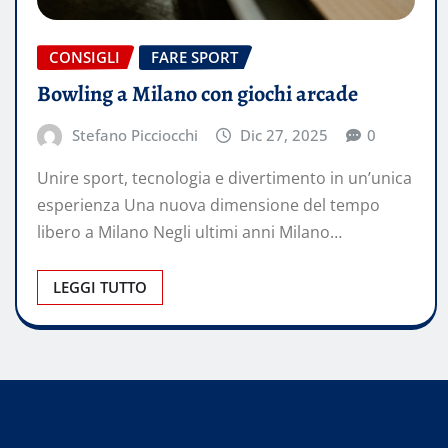
CONSIGLI
FARE SPORT
Bowling a Milano con giochi arcade
Stefano Picciocchi
Dic 27, 2025
0
Unire sport, tecnologia e divertimento in un’unica
esperienza Una nuova dimensione del tempo
libero a Milano Negli ultimi anni Milano…
LEGGI TUTTO