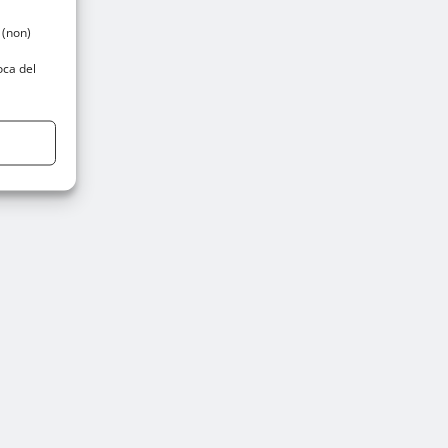
 (non)
oca del