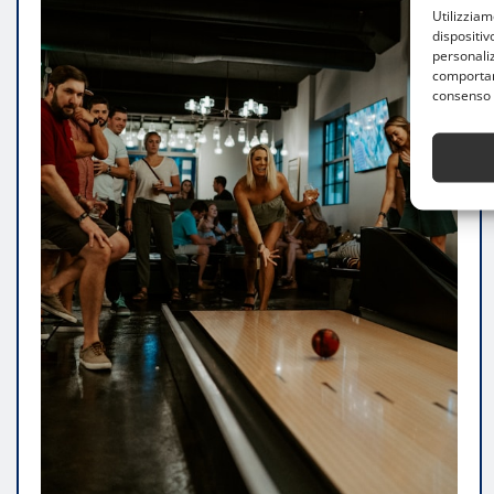
Utilizzia
dispositiv
personaliz
comportame
consenso 