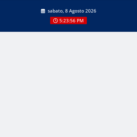
Skip
sabato, 8 Agosto 2026
to
content
5:23:56 PM