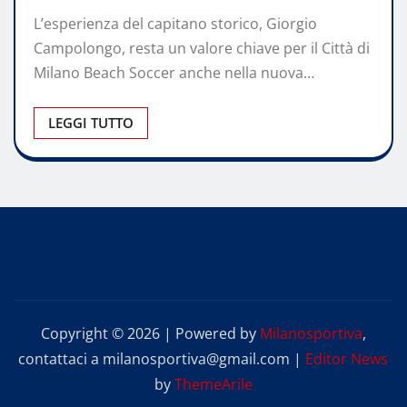
L’esperienza del capitano storico, Giorgio
Campolongo, resta un valore chiave per il Città di
Milano Beach Soccer anche nella nuova…
LEGGI TUTTO
Copyright © 2026 | Powered by
Milanosportiva
,
contattaci a milanosportiva@gmail.com
|
Editor News
by
ThemeArile