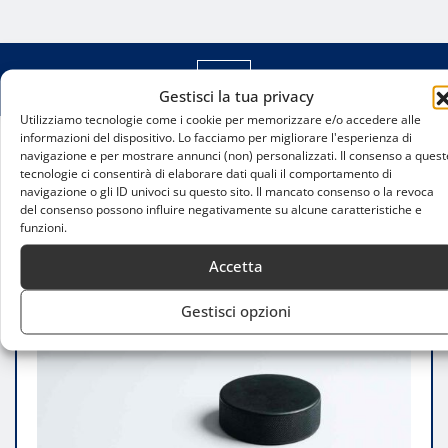
Gestisci la tua privacy
Utilizziamo tecnologie come i cookie per memorizzare e/o accedere alle
informazioni del dispositivo. Lo facciamo per migliorare l'esperienza di
navigazione e per mostrare annunci (non) personalizzati. Il consenso a quest
Home
tecnologie ci consentirà di elaborare dati quali il comportamento di
Cercasi Saima disperatamente: il libro che
navigazione o gli ID univoci su questo sito. Il mancato consenso o la revoca
racconta l’anima dell’hockey milanese
del consenso possono influire negativamente su alcune caratteristiche e
funzioni.
Accetta
Gestisci opzioni