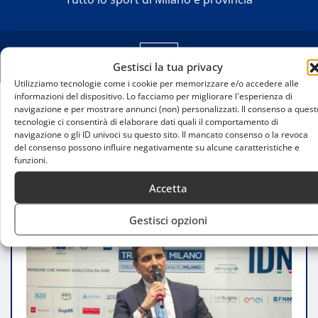
Gestisci la tua privacy
Utilizziamo tecnologie come i cookie per memorizzare e/o accedere alle
informazioni del dispositivo. Lo facciamo per migliorare l'esperienza di
navigazione e per mostrare annunci (non) personalizzati. Il consenso a quest
Home
tecnologie ci consentirà di elaborare dati quali il comportamento di
Milano guarda al futuro: la visione di Giovanni
navigazione o gli ID univoci su questo sito. Il mancato consenso o la revoca
del consenso possono influire negativamente su alcune caratteristiche e
Bozzetti tra Olimpiadi estive, nuovi impianti e poteri
funzioni.
speciali
Accetta
Gestisci opzioni