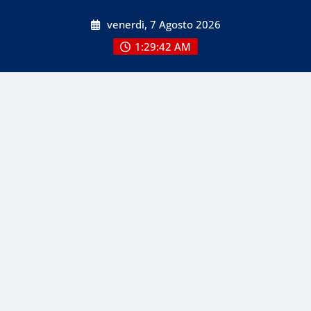
Skip
venerdì, 7 Agosto 2026
to
content
1:29:42 AM