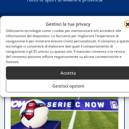
Gestisci la tua privacy
Utilizziamo tecnologie come i cookie per memorizzare e/o accedere alle
informazioni del dispositivo. Lo facciamo per migliorare l'esperienza di
navigazione e per mostrare annunci (non) personalizzati. Il consenso a quest
tecnologie ci consentirà di elaborare dati quali il comportamento di
Home
navigazione o gli ID univoci su questo sito. Il mancato consenso o la revoca
AlbinoLeffe si impone sull’Alcione Milano con una
del consenso possono influire negativamente su alcune caratteristiche e
rete di Baroni: la corsa verso il quarto posto continua
funzioni.
Accetta
Gestisci opzioni