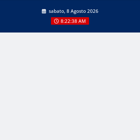
Skip
sabato, 8 Agosto 2026
to
content
8:22:39 AM